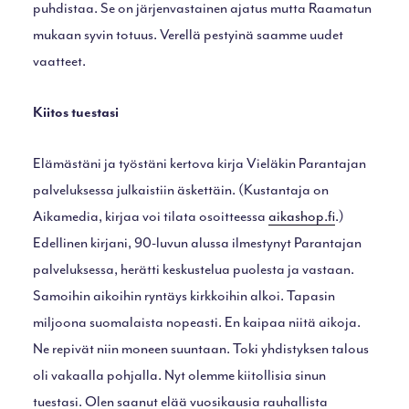
puhdistaa. Se on järjenvastainen ajatus mutta Raamatun
mukaan syvin totuus. Verellä pestyinä saamme uudet
vaatteet.
Kiitos tuestasi
Elämästäni ja työstäni kertova kirja Vieläkin Parantajan
palveluksessa julkaistiin äskettäin. (Kustantaja on
Aikamedia, kirjaa voi tilata osoitteessa
aikashop.fi
.)
Edellinen kirjani, 90-luvun alussa ilmestynyt Parantajan
palveluksessa, herätti keskustelua puolesta ja vastaan.
Samoihin aikoihin ryntäys kirkkoihin alkoi. Tapasin
miljoona suomalaista nopeasti. En kaipaa niitä aikoja.
Ne repivät niin moneen suuntaan. Toki yhdistyksen talous
oli vakaalla pohjalla. Nyt olemme kiitollisia sinun
tuestasi. Olen saanut elää vuosikausia rauhallista