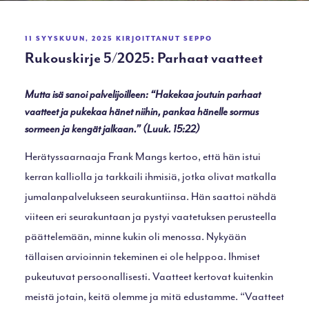
JULKAISTU
11 SYYSKUUN, 2025
KIRJOITTANUT
SEPPO
Rukouskirje 5/2025: Parhaat vaatteet
Mutta isä sanoi palvelijoilleen: “Hakekaa joutuin parhaat
vaatteet ja pukekaa hänet niihin, pankaa hänelle sormus
sormeen ja kengät jalkaan.” (Luuk. 15:22)
Herätyssaarnaaja Frank Mangs kertoo, että hän istui
kerran kalliolla ja tarkkaili ihmisiä, jotka olivat matkalla
jumalanpalvelukseen seurakuntiinsa. Hän saattoi nähdä
viiteen eri seurakuntaan ja pystyi vaatetuksen perusteella
päättelemään, minne kukin oli menossa. Nykyään
tällaisen arvioinnin tekeminen ei ole helppoa. Ihmiset
pukeutuvat persoonallisesti. Vaatteet kertovat kuitenkin
meistä jotain, keitä olemme ja mitä edustamme. “Vaatteet