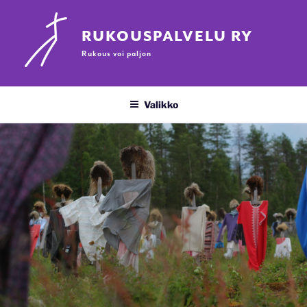
Siirry
sisältöön
RUKOUSPALVELU RY
Rukous voi paljon
Valikko