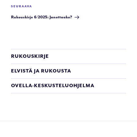
Seuraava
SEURAAVA
artikkeli
Rukouskirje 6/2025: Janottaako?
RUKOUSKIRJE
ELVISTÄ JA RUKOUSTA
OVELLA-KESKUSTELUOHJELMA