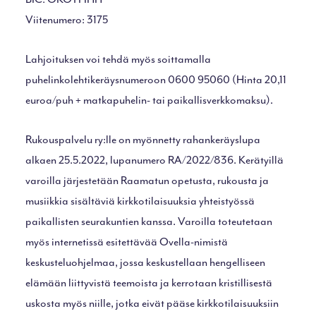
Viitenumero: 3175
Lahjoituksen voi tehdä myös soittamalla
puhelinkolehtikeräysnumeroon 0600 95060 (Hinta 20,11
euroa/puh + matkapuhelin- tai paikallisverkkomaksu).
Rukouspalvelu ry:lle on myönnetty rahankeräyslupa
alkaen 25.5.2022, lupanumero RA/2022/836. Kerätyillä
varoilla järjestetään Raamatun opetusta, rukousta ja
musiikkia sisältäviä kirkkotilaisuuksia yhteistyössä
paikallisten seurakuntien kanssa. Varoilla toteutetaan
myös internetissä esitettävää Ovella-nimistä
keskusteluohjelmaa, jossa keskustellaan hengelliseen
elämään liittyvistä teemoista ja kerrotaan kristillisestä
uskosta myös niille, jotka eivät pääse kirkkotilaisuuksiin