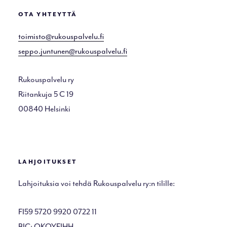
OTA YHTEYTTÄ
toimisto@rukouspalvelu.fi
seppo.juntunen@rukouspalvelu.fi
Rukouspalvelu ry
Riitankuja 5 C 19
00840 Helsinki
LAHJOITUKSET
Lahjoituksia voi tehdä Rukouspalvelu ry:n tilille:
FI59 5720 9920 0722 11
BIC: OKOYFIHH