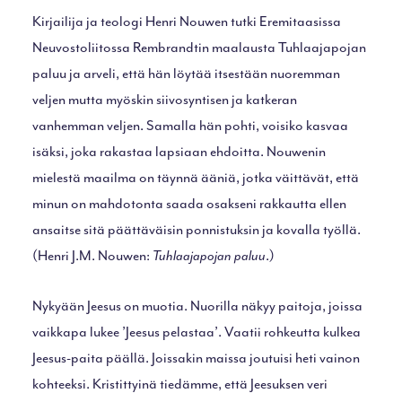
Kirjailija ja teologi Henri Nouwen tutki Eremitaasissa
Neuvostoliitossa Rembrandtin maalausta Tuhlaajapojan
paluu ja arveli, että hän löytää itsestään nuoremman
veljen mutta myöskin siivosyntisen ja katkeran
vanhemman veljen. Samalla hän pohti, voisiko kasvaa
isäksi, joka rakastaa lapsiaan ehdoitta. Nouwenin
mielestä maailma on täynnä ääniä, jotka väittävät, että
minun on mahdotonta saada osakseni rakkautta ellen
ansaitse sitä päättäväisin ponnistuksin ja kovalla työllä.
(Henri J.M. Nouwen:
Tuhlaajapojan paluu
.)
Nykyään Jeesus on muotia. Nuorilla näkyy paitoja, joissa
vaikkapa lukee ’Jeesus pelastaa’. Vaatii rohkeutta kulkea
Jeesus-paita päällä. Joissakin maissa joutuisi heti vainon
kohteeksi. Kristittyinä tiedämme, että Jeesuksen veri