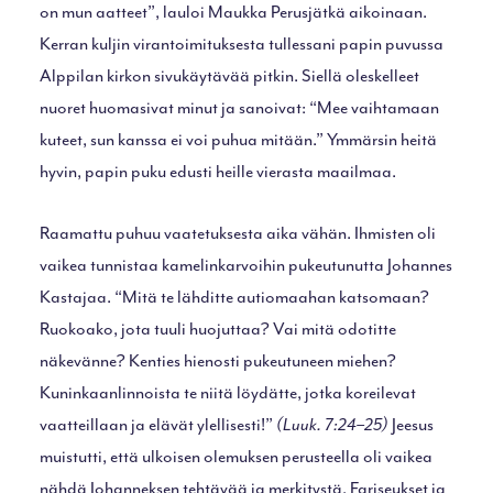
on mun aatteet”, lauloi Maukka Perusjätkä aikoinaan.
Kerran kuljin virantoimituksesta tullessani papin puvussa
Alppilan kirkon sivukäytävää pitkin. Siellä oleskelleet
nuoret huomasivat minut ja sanoivat: “Mee vaihtamaan
kuteet, sun kanssa ei voi puhua mitään.” Ymmärsin heitä
hyvin, papin puku edusti heille vierasta maailmaa.
Raamattu puhuu vaatetuksesta aika vähän. Ihmisten oli
vaikea tunnistaa kamelinkarvoihin pukeutunutta Johannes
Kastajaa. “Mitä te lähditte autiomaahan katsomaan?
Ruokoako, jota tuuli huojuttaa? Vai mitä odotitte
näkevänne? Kenties hienosti pukeutuneen miehen?
Kuninkaanlinnoista te niitä löydätte, jotka koreilevat
vaatteillaan ja elävät ylellisesti!”
(Luuk. 7:24–25)
Jeesus
muistutti, että ulkoisen olemuksen perusteella oli vaikea
nähdä Johanneksen tehtävää ja merkitystä. Fariseukset ja