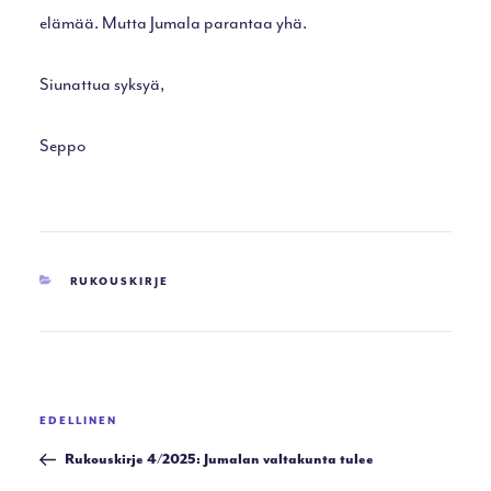
elämää. Mutta Jumala parantaa yhä.
Siunattua syksyä,
Seppo
KATEGORIAT
RUKOUSKIRJE
Artikkelien
Edellinen
EDELLINEN
selaus
artikkeli
Rukouskirje 4/2025: Jumalan valtakunta tulee