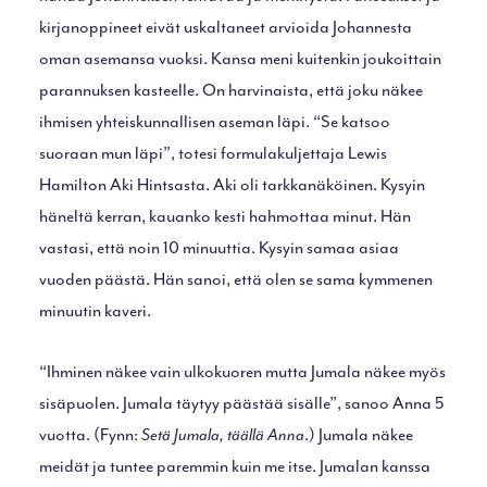
kirjanoppineet eivät uskaltaneet arvioida Johannesta
oman asemansa vuoksi. Kansa meni kuitenkin joukoittain
parannuksen kasteelle. On harvinaista, että joku näkee
ihmisen yhteiskunnallisen aseman läpi. “Se katsoo
suoraan mun läpi”, totesi formulakuljettaja Lewis
Hamilton Aki Hintsasta. Aki oli tarkkanäköinen. Kysyin
häneltä kerran, kauanko kesti hahmottaa minut. Hän
vastasi, että noin 10 minuuttia. Kysyin samaa asiaa
vuoden päästä. Hän sanoi, että olen se sama kymmenen
minuutin kaveri.
“Ihminen näkee vain ulkokuoren mutta Jumala näkee myös
sisäpuolen. Jumala täytyy päästää sisälle”, sanoo Anna 5
vuotta. (Fynn:
Setä Jumala, täällä Anna
.) Jumala näkee
meidät ja tuntee paremmin kuin me itse. Jumalan kanssa