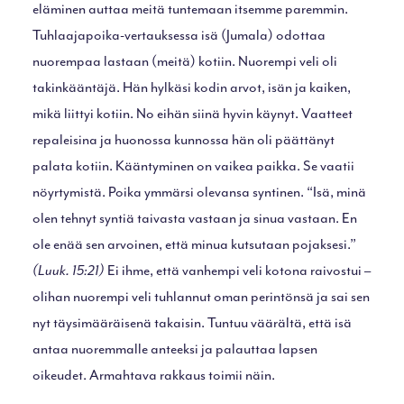
eläminen auttaa meitä tuntemaan itsemme paremmin.
Tuhlaajapoika-vertauksessa isä (Jumala) odottaa
nuorempaa lastaan (meitä) kotiin. Nuorempi veli oli
takinkääntäjä. Hän hylkäsi kodin arvot, isän ja kaiken,
mikä liittyi kotiin. No eihän siinä hyvin käynyt. Vaatteet
repaleisina ja huonossa kunnossa hän oli päättänyt
palata kotiin. Kääntyminen on vaikea paikka. Se vaatii
nöyrtymistä. Poika ymmärsi olevansa syntinen. “Isä, minä
olen tehnyt syntiä taivasta vastaan ja sinua vastaan. En
ole enää sen arvoinen, että minua kutsutaan pojaksesi.”
(Luuk. 15:21)
Ei ihme, että vanhempi veli kotona raivostui –
olihan nuorempi veli tuhlannut oman perintönsä ja sai sen
nyt täysimääräisenä takaisin. Tuntuu väärältä, että isä
antaa nuoremmalle anteeksi ja palauttaa lapsen
oikeudet. Armahtava rakkaus toimii näin.