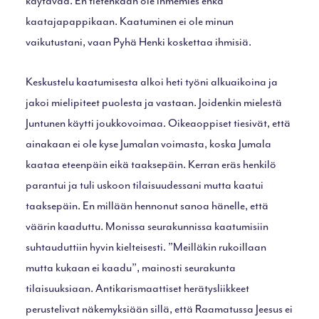
käytävää. En tietenkään ole ihmemies enkä
kaatajapappikaan. Kaatuminen ei ole minun
vaikutustani, vaan Pyhä Henki koskettaa ihmisiä.
Keskustelu kaatumisesta alkoi heti työni alkuaikoina ja
jakoi mielipiteet puolesta ja vastaan. Joidenkin mielestä
Juntunen käytti joukkovoimaa. Oikeaoppiset tiesivät, että
ainakaan ei ole kyse Jumalan voimasta, koska Jumala
kaataa eteenpäin eikä taaksepäin. Kerran eräs henkilö
parantui ja tuli uskoon tilaisuudessani mutta kaatui
taaksepäin. En millään hennonut sanoa hänelle, että
väärin kaaduttu. Monissa seurakunnissa kaatumisiin
suhtauduttiin hyvin kielteisesti. ”Meilläkin rukoillaan
mutta kukaan ei kaadu”, mainosti seurakunta
tilaisuuksiaan. Antikarismaattiset herätysliikkeet
perustelivat näkemyksiään sillä, että Raamatussa Jeesus ei