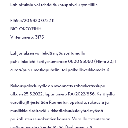
Lahjoituksia voi tehdä Rukouspalvelu ry:n tilille:
FI59 5720 9920 0722 11
BIC: OKOYFIHH
Viitenumero: 3175
Lahjoituksen voi tehdä myös soittamalla
puhelinkolehtikeräysnumeroon 0600 95060 (Hinta 20,11
euroa/puh + matkapuhelin- tai paikallisverkkomaksu).
Rukouspalvelu ry:lle on myönnetty rahankeräyslupa
alkaen 25.5.2022, lupanumero RA/2022/836. Kerätyillä
varoilla järjestetään Raamatun opetusta, rukousta ja
musiikkia sisältäviä kirkkotilaisuuksia yhteistyössä
paikallisten seurakuntien kanssa. Varoilla toteutetaan
myös internetissä esitettävää Ovella-nimistä