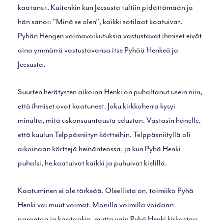
kaatanut. Kuitenkin kun Jeesusta tultiin pidättämään ja
hän sanoi: ”Minä se olen”, kaikki sotilaat kaatuivat.
Pyhän Hengen voimavaikutuksia vastustavat ihmiset eivät
aina ymmärrä vastustavansa itse Pyhää Henkeä ja
Jeesusta.
Suurten herätysten aikoina Henki on puhaltanut usein niin,
että ihmiset ovat kaatuneet. Joku kirkkoherra kysyi
minulta, mitä uskonsuuntausta edustan. Vastasin hänelle,
että kuulun Telppäsniityn körtteihin. Telppäsniityllä oli
aikoinaan körttejä heinänteossa, ja kun Pyhä Henki
puhalsi, he kaatuivat kaikki ja puhuivat kielillä.
Kaatuminen ei ole tärkeää. Oleellista on, toimiiko Pyhä
Henki vai muut voimat. Monilla voimilla voidaan
parantaa ja kaataakin, mutta vain Pyhä Henki kirkastaa