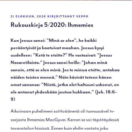
JULKAISTU
21 ELOKUUN, 2020
KIRJOITTANUT
SEPPO
Rukouskirje 5/2020: Ihmemies
Kun Jeesus sanoi: ”Minä se olen”, he kaikki
perääntyivät ja kaatuivat maahan. Jeesus kysyi
uudelleen: ”Ketä te etsitte?” He vastasivat: ”Jeesus
Nasaretilaista.” Jeesus sanoi heille: ”Johan minä
sanoin, että se olen minä. Jos te minua etsitte, antakaa
näiden toisten mennä.” Näin kävivät toteen hänen
omat sanansa: ”Niistä, jotka olet haltuuni uskonut, en
ole antanut yhdenkään joutua hukkaan.” (Joh. 18:6–
9)
Aikoinaan puhelimeni soittoäänenä oli tunnussävel tv-
sarjasta Ihmemies MacGyver. Kerran se soi täpötäydessä
tavaratalon hississä. Ennen kuin ehdin vastata joku