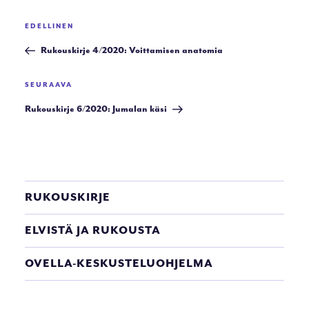
Artikkelien
Edellinen
EDELLINEN
selaus
artikkeli
Rukouskirje 4/2020: Voittamisen anatomia
Seuraava
SEURAAVA
artikkeli
Rukouskirje 6/2020: Jumalan käsi
RUKOUSKIRJE
ELVISTÄ JA RUKOUSTA
OVELLA-KESKUSTELUOHJELMA