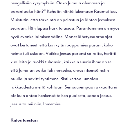
hengellisiin kysymyksiin. Onko Jumala olemassa ja
parantaako hän?” Kehotin häntä lukemaan Raamattua.
Muistutin, että tärkeintä on pelastua ja lähteä Jeesuksen
seuraan. Hän lupasi harkita asiaa. Parantaminen on myös
hyvä evankelioimisen väline. Monet lähetyssaarnaajat
ovat kertoneet, että kun kylän poppamies parani, koko
heimo tuli uskoon. Vaikka Jeesus paransi sairaita, herätti
kuolleita ja ruokki tuhansia, kaikkein suurin ihme on se,
että Jumalan poika tuli ihmiseksi, uhrasi itsensä ristin
puulla ja sovitti syntimme. Risti kertoo Jumalan
rakkaudesta meitä kohtaan. Sen suurempaa rakkautta ei
ole kuin antaa henkensä toisen puolesta, sanoo Jeesus.
Jeesus toimii niin, Ihmemies.
Kiitos tuestasi