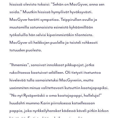
hississä olevista tokaisi: ”Sehän on MacGyver, anna sen
soida.” Muutkin hississä hymyilivät hyväksyvästi.
MacGyver herätti sympatiaa. Teippirullan avulla ja
muutamilla satunnaisista esineistä kyhäämillään
työkaluilla hän selvisi kiperimmistäkin tilanteista.
MacGyver oli heikkojen puolella ja taisteli rohkeasti
totuuden puolesta.
”Ihmemies”, sanoivat innokkaat pikkupojat, jotka
rukoiltaessa kaatuivat selälleen. Oli tietysti itsetuntoa
hivelevää tulla samaistetuksi MacGyveriin, mutta
useimmiten minua valitettavasti kutsuttiin kaatajapapiksi.
”No nyt Rysäperäskii o oma kaatajapappi, halleluja!”
huudahti mummo Karin piirroksessa katsellessaan
pappia, joka nyrkkeilyhanskat kädessä käveli pitkin kirkon