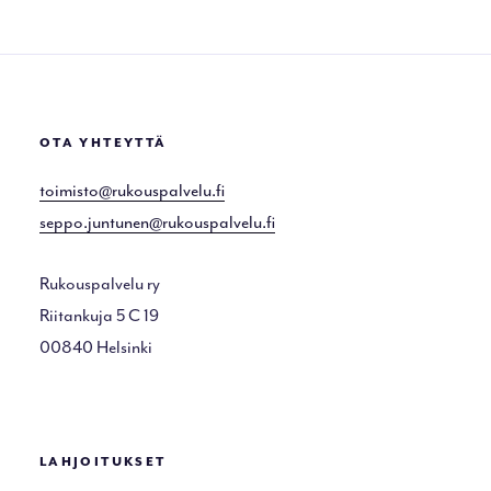
OTA YHTEYTTÄ
toimisto@rukouspalvelu.fi
seppo.juntunen@rukouspalvelu.fi
Rukouspalvelu ry
Riitankuja 5 C 19
00840 Helsinki
LAHJOITUKSET