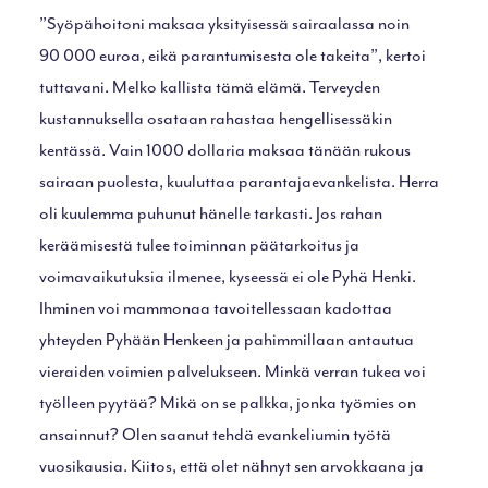
”Syöpähoitoni maksaa yksityisessä sairaalassa noin
90 000 euroa, eikä parantumisesta ole takeita”, kertoi
tuttavani. Melko kallista tämä elämä. Terveyden
kustannuksella osataan rahastaa hengellisessäkin
kentässä. Vain 1000 dollaria maksaa tänään rukous
sairaan puolesta, kuuluttaa parantajaevankelista. Herra
oli kuulemma puhunut hänelle tarkasti. Jos rahan
keräämisestä tulee toiminnan päätarkoitus ja
voimavaikutuksia ilmenee, kyseessä ei ole Pyhä Henki.
Ihminen voi mammonaa tavoitellessaan kadottaa
yhteyden Pyhään Henkeen ja pahimmillaan antautua
vieraiden voimien palvelukseen. Minkä verran tukea voi
työlleen pyytää? Mikä on se palkka, jonka työmies on
ansainnut? Olen saanut tehdä evankeliumin työtä
vuosikausia. Kiitos, että olet nähnyt sen arvokkaana ja