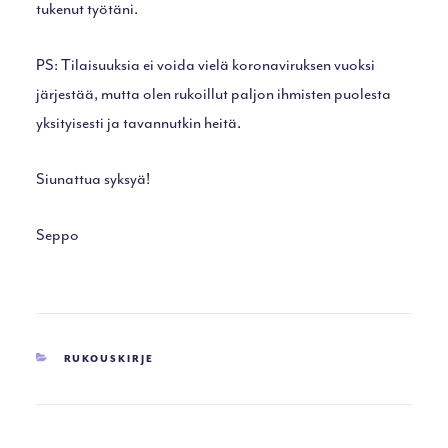
tukenut työtäni.
PS: Tilaisuuksia ei voida vielä koronaviruksen vuoksi
järjestää, mutta olen rukoillut paljon ihmisten puolesta
yksityisesti ja tavannutkin heitä.
Siunattua syksyä!
Seppo
KATEGORIAT
RUKOUSKIRJE