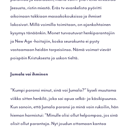
Jeesusta, ristin miestä. Eräs tv-evankelista pyöritti
aikoinaan takkiaan massakokouksissa ja ihmiset
lakosivat. Millä voimilla toimitaan, on ajankohtainen
kysymys tänäänkin. Monet turvautuvat henkiparantajiin
ja New Age -hoitajiin, koska seurakunta ei pysty
vastaamaan heidän tarpeisiinsa. Nämä voimat vievät
poispäin Kristuksesta ja uskon tieltä.
Jumala vai ihminen
”Kumpi paransi minut, sinä vai Jumala?” kyseli muutama
viikko sitten henkilö, joka sai apua selkä- ja käsikipuunsa.
Kun sanoin, että Jumala paransi ja minä vain rukoilin, hän
hieman harmistui: ”Minulle olisi ollut helpompaa, jos sinä
olisit ollut parantaja. Nyt joudun ottamaan kantaa