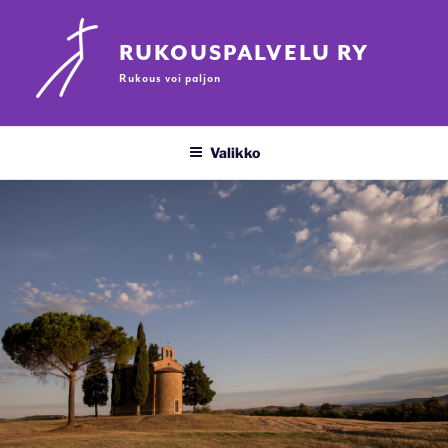
Siirry
sisältöön
RUKOUSPALVELU RY
Rukous voi paljon
Valikko