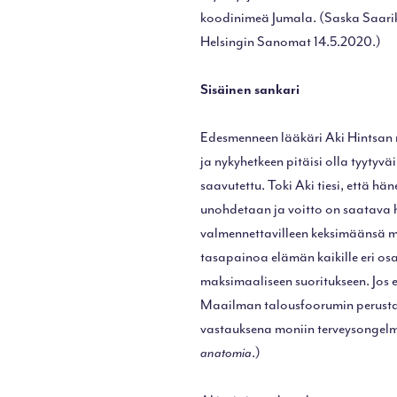
koodinimeä Jumala. (Saska Saari
Helsingin Sanomat 14.5.2020.)
Sisäinen sankari
Edesmenneen lääkäri Aki Hintsan m
ja nykyhetkeen pitäisi olla tyytyväin
saavutettu. Toki Aki tiesi, että h
unohdetaan ja voitto on saatava hi
valmennettavilleen keksimäänsä m
tasapainoa elämän kaikille eri osa
maksimaaliseen suoritukseen. Jos e
Maailman talousfoorumin perusta
vastauksena moniin terveysongelm
anatomia
.)