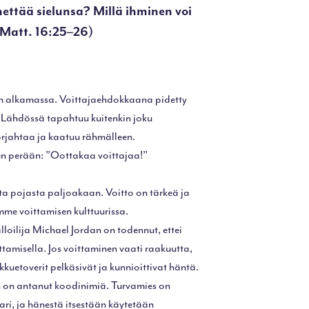
ttää sielunsa? Millä ihminen voi
(Matt. 16:25–26)
 on alkamassa. Voittajaehdokkaana pidetty
. Lähdössä tapahtuu kuitenkin joku
rjahtaa ja kaatuu rähmälleen.
 perään: ”Oottakaa voittajaa!”
 pojasta paljoakaan. Voitto on tärkeä ja
mme voittamisen kulttuurissa.
loilija Michael Jordan on todennut, ettei
ttamisella. Jos voittaminen vaati raakuutta,
kuetoverit pelkäsivät ja kunnioittivat häntä.
 on antanut koodinimiä. Turvamies on
ari, ja hänestä itsestään käytetään