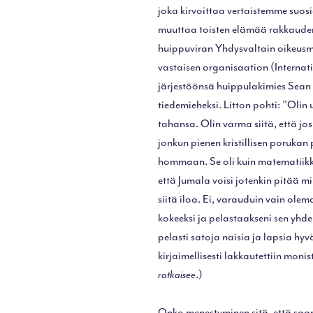
joka kirvoittaa vertaistemme suos
muuttaa toisten elämää rakkauden
huippuviran Yhdysvaltain oikeusm
vastaisen organisaation (Internati
järjestöönsä huippulakimies Sean L
tiedemieheksi. Litton pohti: ”Olin
tahansa. Olin varma siitä, että j
jonkun pienen kristillisen porukan
hommaan. Se oli kuin matematiikkaa
että Jumala voisi jotenkin pitää m
siitä iloa. Ei, varauduin vain ole
kokeeksi ja pelastaakseni sen yhde
pelasti satoja naisia ja lapsia hyv
kirjaimellisesti lakkautettiin mo
ratkaisee
.)
Onko menestyminen sitä, että saan 