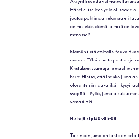
Aki yritti saada valmennettavansa
Hänelle itselleen ydin oli saada o
joutuu pohtimaan elämää eri taval
on mielekäs elämä ja mikä on tavo
menossa?
Elämän tietä etsivälle Paavo Ruo
neuvon: ”Yksi sinulta puuttuu ja se
Kristuksen seuraajalle maallinen m
herra Hintsa, että ihanko Jumalan 
olosuhteisiin lääkäriksi”, kysyi l
syöpää. ”Kyllä, Jumala kutsui min
vastasi Aki.
Riskejä ei pidä välttää
Toisinaan Jumalan tahto on pelot