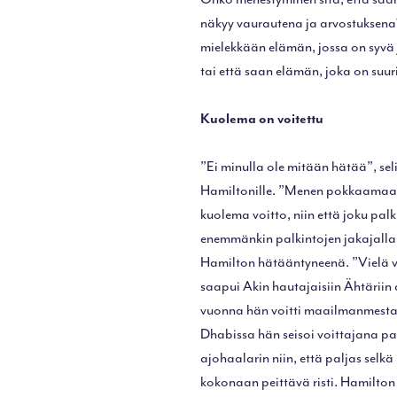
näkyy vaurautena ja arvostuksena
mielekkään elämän, jossa on syvä 
tai että saan elämän, joka on suu
Kuolema on voitettu
”Ei minulla ole mitään hätää”, seli
Hamiltonille. ”Menen pokkaamaan p
kuolema voitto, niin että joku pal
enemmänkin palkintojen jakajalla”,
Hamilton hätääntyneenä. ”Vielä v
saapui Akin hautajaisiin Ähtärii
vuonna hän voitti maailmanmesta
Dhabissa hän seisoi voittajana pal
ajohaalarin niin, että paljas selkä 
kokonaan peittävä risti. Hamilton 