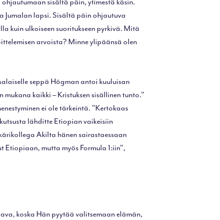
 ohjautumaan sisältä päin, ytimestä käsin.
lla Jumalan lapsi. Sisältä päin ohjautuva
la kuin ulkoiseen suoritukseen pyrkivä. Mitä
ittelemisen arvoista? Minne ylipäänsä olen
tsalaiselle seppä Högman antoi kuuluisan
n mukana kaikki – Kristuksen sisällinen tunto.”
enestyminen ei ole tärkeintä. ”Kertokaas
kutsusta lähditte Etiopian vaikeisiin
ääkärikollega Akilta hänen sairastaessaan
ut Etiopiaan, mutta myös Formula 1:iin”,
tava, koska Hän pyytää valitsemaan elämän,