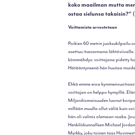
koko maailman mutta mene
ostaa sielunsa takaisin?” 
Voittamista arvostetaan
Poikien 60 metrin juoksukilpailu
asettuu itsevarmana lähtöviivalle
kömmähdys: voittajana pidetty ho
Hätääntyneenä hän huutaa muiden
Ehkä emme eroa kymmenvuotiaasta
voittajan on helppo hymyillä. Elä
Miljardiomaisuuden luonut koripal
millään muulla ollut väliä kuin voi
hän oli valmis olemaan raaka. Jouk
Henkilökunnalleen Michael Jordan
Myrkky, joku toinen taas Hovimest