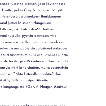
ionosoitukset tai elämän, joka käytännössä
 kautta, pohtii Gary A. Haugen. Hän jätti
inisteriössä perustaakseen ihmiskaupan
onal Justice Mission). Haugen sai
ittonin, joka kutsui itseään hulluksi
 urani huipulla, pystyin tekemään mitä
os menisin ulkomaille muutamaksi vuodeksi
 palvelukseen, päätyisin palattuani surkeaan
, ei tunnetta. Minulla ei ollut uskoa siihen,
inusta huolen ja että kenties saattaisin saada
maan yksinäni ja kärsimään, mutta pestauduin
n lapsen.” Mitä Littonille tapahtui? Hän
äksikäytöltä ja lapsiprostituutio
nista kaupungeista. (Gary A. Haugen:
Rohkeus
turvalliset olosuhteet ja menestyksen, joka