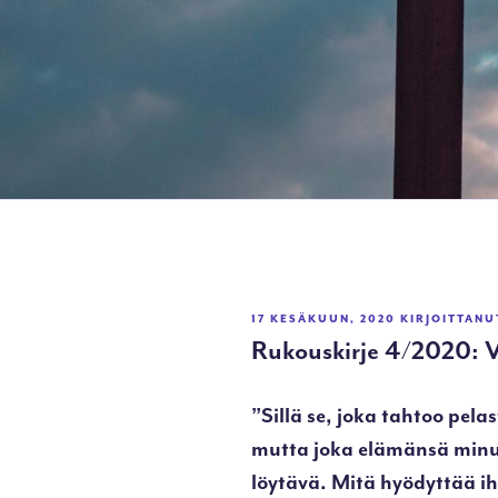
JULKAISTU
17 KESÄKUUN, 2020
KIRJOITTAN
Rukouskirje 4/2020: 
”Sillä se, joka tahtoo pel
mutta joka elämänsä minu
löytävä. Mitä hyödyttää i