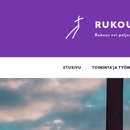
Siirry
sisältöön
RUKOU
Rukous voi paljo
ETUSIVU
TOIMINTA JA TY