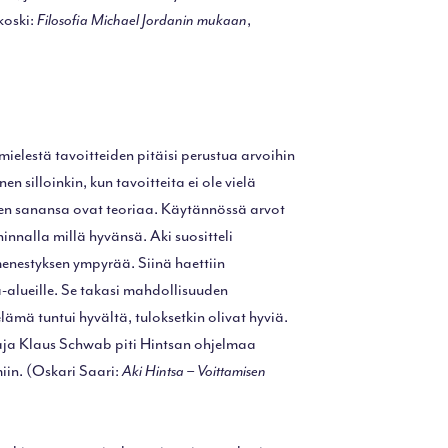
koski:
Filosofia Michael Jordanin mukaan
,
ielestä tavoitteiden pitäisi perustua arvoihin
en silloinkin, kun tavoitteita ei ole vielä
änen sanansa ovat teoriaa. Käytännössä arvot
nnalla millä hyvänsä. Aki suositteli
enestyksen ympyrää. Siinä haettiin
-alueille. Se takasi mahdollisuuden
lämä tuntui hyvältä, tuloksetkin olivat hyviä.
ja Klaus Schwab piti Hintsan ohjelmaa
iin. (Oskari Saari:
Aki Hintsa – Voittamisen