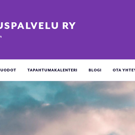
SPALVELU RY
n
ÖMUODOT
TAPAHTUMAKALENTERI
BLOGI
OTA YHTE