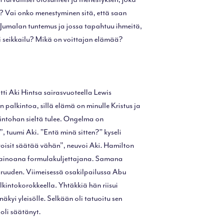
? Vai onko menestyminen sitä, että saan
Jumalan tuntemus ja jossa tapahtuu ihmeitä,
ri seikkailu? Mikä on voittajan elämää?
tti Aki Hintsa sairasvuoteella Lewis
alkintoa, sillä elämä on minulle Kristus ja
kintohan sieltä tulee. Ongelma on
 tuumi Aki. ”Entä minä sitten?” kyseli
oisit säätää vähän”, neuvoi Aki. Hamilton
n ainoana formulakuljettajana. Samana
ruuden. Viimeisessä osakilpailussa Abu
kintokorokkeella. Yhtäkkiä hän riisui
näkyi yleisölle. Selkään oli tatuoitu sen
oli säätänyt.