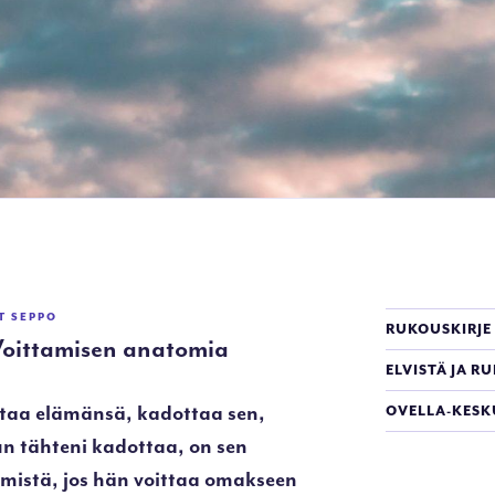
UT
SEPPO
RUKOUSKIRJE
Voittamisen anatomia
ELVISTÄ JA R
astaa elämänsä, kadottaa sen,
OVELLA-KESK
n tähteni kadottaa, on sen
hmistä, jos hän voittaa omakseen