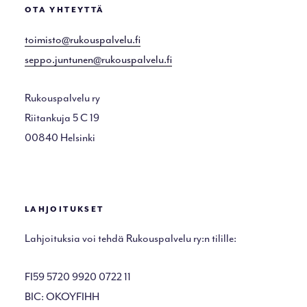
OTA YHTEYTTÄ
toimisto@rukouspalvelu.fi
seppo.juntunen@rukouspalvelu.fi
Rukouspalvelu ry
Riitankuja 5 C 19
00840 Helsinki
LAHJOITUKSET
Lahjoituksia voi tehdä Rukouspalvelu ry:n tilille:
FI59 5720 9920 0722 11
BIC: OKOYFIHH