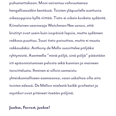
puhumattakaan. Moni sairastuu vahvuuteensa
hengellisessäkin kentässä. Toisten yläpuolelle asettuvia
oikeaoppisia kyllä riittää. Tieto ei oikein kosketa sydäntä.
Kiinalainen saarnaaja Watchman Nee sanoo, että
kristityt ovat usein kuin isopäisiä lapsia, mutta sydämen
rakkaus puuttuu. Suuri tieto paisuttaa, mutta ei muutu
rakkaudeksi. Anthony de Mello suosittelee pöljäksi
ryhtymistä. Asenteella ”minä pöljä, sinä pöljä” päästään
irti epäonnistumisen pelosta sekä kunnian ja maineen
tavoittelusta. Ihminen ei silloin samaistu
yhteiskunnalliseen asemaansa, vaan uskaltaa olla aito
toisten edessä. De Mellon mielestä kaikki profeetat ja
mystikot ovat pitäneet itseään pöljinä.
Juokse, Forrest, juokse!