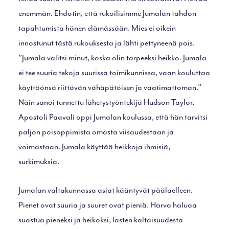
enemmän. Ehdotin, että rukoilisimme Jumalan tahdon
tapahtumista hänen elämässään. Mies ei oikein
innostunut tästä rukouksesta ja lähti pettyneenä pois.
”Jumala valitsi minut, koska olin tarpeeksi heikko. Jumala
ei tee suuria tekoja suurissa toimikunnissa, vaan kouluttaa
käyttöönsä riittävän vähäpätöisen ja vaatimattoman.”
Näin sanoi tunnettu lähetystyöntekijä Hudson Taylor.
Apostoli Paavali oppi Jumalan koulussa, että hän tarvitsi
paljon poisoppimista omasta viisaudestaan ja
voimastaan. Jumala käyttää heikkoja ihmisiä,
surkimuksia.
Jumalan valtakunnassa asiat kääntyvät päälaelleen.
Pienet ovat suuria ja suuret ovat pieniä. Harva haluaa
suostua pieneksi ja heikoksi, lasten kaltaisuudesta