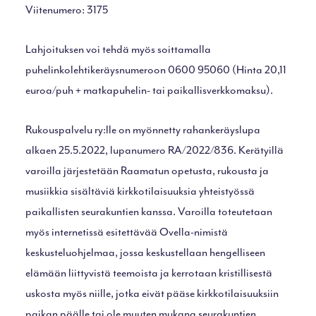
Viitenumero: 3175
Lahjoituksen voi tehdä myös soittamalla
puhelinkolehtikeräysnumeroon 0600 95060 (Hinta 20,11
euroa/puh + matkapuhelin- tai paikallisverkkomaksu).
Rukouspalvelu ry:lle on myönnetty rahankeräyslupa
alkaen 25.5.2022, lupanumero RA/2022/836. Kerätyillä
varoilla järjestetään Raamatun opetusta, rukousta ja
musiikkia sisältäviä kirkkotilaisuuksia yhteistyössä
paikallisten seurakuntien kanssa. Varoilla toteutetaan
myös internetissä esitettävää Ovella-nimistä
keskusteluohjelmaa, jossa keskustellaan hengelliseen
elämään liittyvistä teemoista ja kerrotaan kristillisestä
uskosta myös niille, jotka eivät pääse kirkkotilaisuuksiin
paikan päälle tai ole muuten mukana seurakuntien