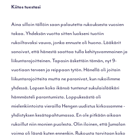
Kiitos tuestasi
Aina silloin tällöin saan palautetta rukouksesta vuosien
takaa. Yhdeksän vuotta sitten luokseni tuotiin
rukoiltavaksi vauva, jonka ennuste oli huono. Lääkärit
sanoivat, että hänestä saattaa tulla kehitysvammainen ja
liikuntarajoitteinen. Tapasin äskettäin tämän, nyt 9-
vuotiaan terveen ja reippaan tytön. Hänellä oli joitain
liikuntarajoitteita mutta ne paranivat, kun rukoilimme
yhdessä. Lapsen koko ikänsä tuntenut sukulaislääkäri
hämmästeli parantumista. Loppukesästä oli
mielenkiintoista vierailla Hengen uudistus kirkossamme -
yhdistyksen kesätapahtumassa. En ole pitkään aikaan
rukoillut niin monien puolesta. Olin iloinen, että Jumalan
voima oli läsnä kuten ennenkin. Rukousta tarvitaan koko