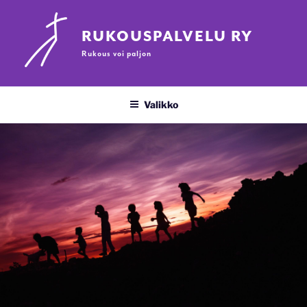
Siirry
sisältöön
RUKOUSPALVELU RY
Rukous voi paljon
Valikko