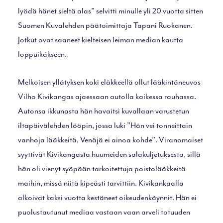
lyödä hänet sieltä alas” selvitti minulle yli 20 vuotta sitten
Suomen Kuvalehden päätoimittaja Tapani Ruokanen.
Jotkut ovat saaneet kielteisen leiman median kautta
loppuikäkseen.
Melkoisen yllätyksen koki eläkkeellä ollut lääkintäneuvos
Vilho Kivikangas ajaessaan autolla kaikessa rauhassa.
Autonsa ikkunasta hän havaitsi kuvallaan varustetun
iltapäivälehden lööpin, jossa luki ”Hän vei tonneittain
vanhoja lääkkeitä, Venäjä ei ainoa kohde”. Viranomaiset
syyttivät Kivikangasta huumeiden salakuljetuksesta, sillä
hän oli vienyt syöpään tarkoitettuja poistolääkkeitä
maihin, missä niitä kipeästi tarvittiin. Kivikankaalla
alkoivat kaksi vuotta kestäneet oikeudenkäynnit. Hän ei
puolustautunut mediaa vastaan vaan arveli totuuden