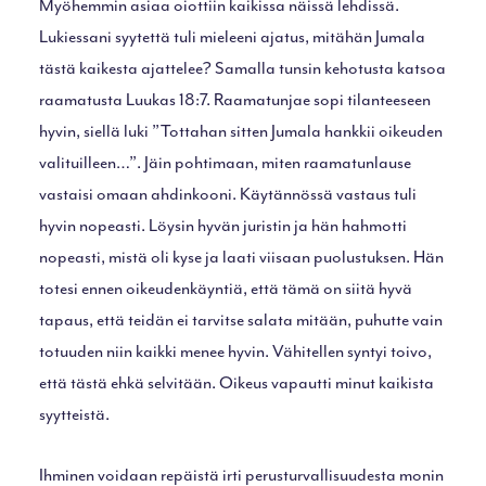
Myöhemmin asiaa oiottiin kaikissa näissä lehdissä.
Lukiessani syytettä tuli mieleeni ajatus, mitähän Jumala
tästä kaikesta ajattelee? Samalla tunsin kehotusta katsoa
raamatusta Luukas 18:7. Raamatunjae sopi tilanteeseen
hyvin, siellä luki ”Tottahan sitten Jumala hankkii oikeuden
valituilleen…”. Jäin pohtimaan, miten raamatunlause
vastaisi omaan ahdinkooni. Käytännössä vastaus tuli
hyvin nopeasti. Löysin hyvän juristin ja hän hahmotti
nopeasti, mistä oli kyse ja laati viisaan puolustuksen. Hän
totesi ennen oikeudenkäyntiä, että tämä on siitä hyvä
tapaus, että teidän ei tarvitse salata mitään, puhutte vain
totuuden niin kaikki menee hyvin. Vähitellen syntyi toivo,
että tästä ehkä selvitään. Oikeus vapautti minut kaikista
syytteistä.
Ihminen voidaan repäistä irti perusturvallisuudesta monin