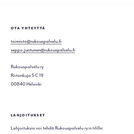
OTA YHTEYTTÄ
toimisto@rukouspalvelu.fi
seppo.juntunen@rukouspalvelu.fi
Rukouspalvelu ry
Riitankuja 5 C 19
00840 Helsinki
LAHJOITUKSET
Lahjoituksia voi tehdä Rukouspalvelu ry:n tilille: