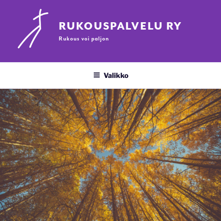
Siirry
sisältöön
RUKOUSPALVELU RY
Rukous voi paljon
Valikko