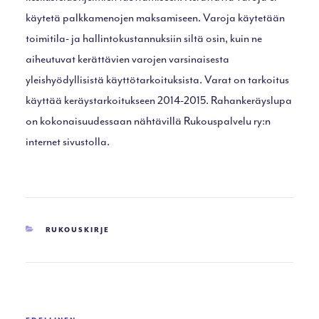
käytetä palkkamenojen maksamiseen. Varoja käytetään
toimitila- ja hallintokustannuksiin siltä osin, kuin ne
aiheutuvat kerättävien varojen varsinaisesta
yleishyödyllisistä käyttötarkoituksista. Varat on tarkoitus
käyttää keräystarkoitukseen 2014-2015. Rahankeräyslupa
on kokonaisuudessaan nähtävillä Rukouspalvelu ry:n
internet sivustolla.
KATEGORIAT
RUKOUSKIRJE
Artikkelien