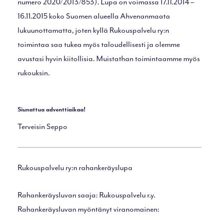
numero 2020/2013/853). Lupa on voimassa 17.11.2014 –
16.11.2015 koko Suomen alueella Ahvenanmaata
lukuunottamatta, joten kyllä Rukouspalvelu ry:n
toimintaa saa tukea myös taloudellisesti ja olemme
avustasi hyvin kiitollisia. Muistathan toimintaamme myös
rukouksin.
Siunattua adventtiaikaa!
Terveisin Seppo
Rukouspalvelu ry:n rahankeräyslupa
Rahankeräysluvan saaja: Rukouspalvelu r.y.
Rahankeräysluvan myöntänyt viranomainen: