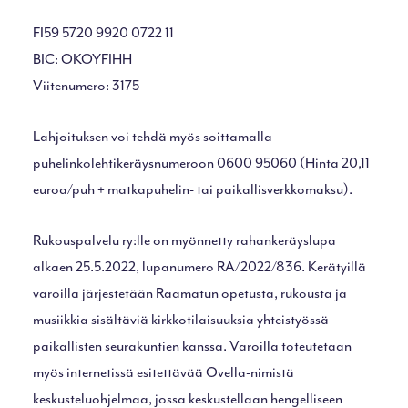
FI59 5720 9920 0722 11
BIC: OKOYFIHH
Viitenumero: 3175
Lahjoituksen voi tehdä myös soittamalla
puhelinkolehtikeräysnumeroon 0600 95060 (Hinta 20,11
euroa/puh + matkapuhelin- tai paikallisverkkomaksu).
Rukouspalvelu ry:lle on myönnetty rahankeräyslupa
alkaen 25.5.2022, lupanumero RA/2022/836. Kerätyillä
varoilla järjestetään Raamatun opetusta, rukousta ja
musiikkia sisältäviä kirkkotilaisuuksia yhteistyössä
paikallisten seurakuntien kanssa. Varoilla toteutetaan
myös internetissä esitettävää Ovella-nimistä
keskusteluohjelmaa, jossa keskustellaan hengelliseen