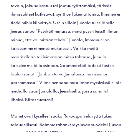
tavoin, joku sairastuu tai joutuu työttömäksi, tärkeät
ihmissuhteet katkeavat, syitä on lukemattomia. Ihminen ei
tiedä mihin kiinnittyä. Usein silloin Jumala tulee lähelle.
Jeesus sanoo ”Pysykää minussa, minä pysyn teissä. Ilman
minua, ette voi mitään tehdä.” Jumala, Immanuel on
kanssamme nimensä mukaisesti. Vaikka meitä
määritellään tai leimataan miten tahansa, Jumala
katselee meitä lapsinaan. Saamme elää todeksi lasten
laulun sanat: ”Jonk on turva Jumalassa, turvassa on
paremmassa.” Viimeinen sana maailman myrskyissä ei ole
medialla vaan Jumalalla, Jeesuksella, jossa sana tuli
lihaksi. Kiitos tuestasi!
Monet ovat kyselleet saako Rukouspalvelu ry:tä tukea
taloudellisesti. Saimme rahankeräysluvan vuodeksi (luvan