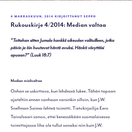
JULKAISTU
4 MARRASKUUN, 2014
KIRJOITTANUT
SEPPO
Rukouskirje 4/2014: Median valtaa
”Tottahan sitten Jumala hankkii oikeuden valituilleen, jotka
päivin ja öin huutavat häntä avuksi. Hänkö viivyttäisi
apuaan?” (Luuk 18:7)
Median mielivaltaa
Onhan se uskottava, kun lehdessä lukee. Tähän tapaan
ajateltiin ennen vanhaan varsinkin silloin, kun J.W.
Snellman Saima-lehteä toimitti. Tietokirjailija Eero
Taivalsaari sanoo, ettei kenessäkään suomalaisessa
toimittajassa liha ole tullut sanaksi niin kuin J.W.