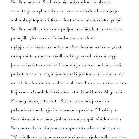
Snellmannissa. Snellmannin näkemyksen mukaan
toimittaja on yhtäaikaa olennaisen tiedon levittäjä ja
vallankäyttäjän kriitikko. Tästä toimintatavasta syntyi
Snellmannille aikoinaan paljon harmia, kuten totuuden
puhujille yleensäkin. Taivalsaaren mielestä
nykyjournalismi on unohtanut Snellmannin näkemykset
aikoja sitten, mutta asiallistakin journalimia esiintyy.
Journalismista on tullut bisnestä ja voiton maksimointiin
pakotetut toi mittajat joutuvat kirjoittamaan siitä, mikä
on lehden levikin kannalta edullista. Taivalsaari mainitsee
kirjassaan Unohdettu viisaus, että Frankfurter Allgemaine
Zeitung on kirjoittanut: ”Suomi on maa, jossa on
pelkurimaisuuden ja itsesensuurin perinne.” Tuskinpa
Suomi on ainoa maa, johon kuvaus sopii. Voidaanhan
Suomessa kuitenkin sanoa vapaasti melkein mitä vain.
”Medialla on taipumus nostaa ihminen jalustalle ja sitten