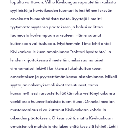
lopulta voittavan. Vilho Kivikangas vapautettiin kaikista
syytteistä ja hovioikeuden tuomari totesi hänen tekevän
arvokasta humanitääristä työtä. Syyttäjä ilmoitti
tyytymättömyytensä päätökseen ja halusi valittaa
tuomiosta korkeimpaan oikeuteen. Hän ei saanut
kuitenkaan valituslupaa. Myöhemmin Time-lehti antoi
Kivikankaalle kunniamaininnan ”tohtori hyvätahto” ja
lehden kirjoituksessa ihmeteltiin, miksi suomalaiset
viranomaiset tekivät kaikkensa tukahduttaakseen
omaehtoisen ja pyyteettömän kansalaistoiminnan. Mikäli
syyttäjän näkemykset olisivat toteutuneet, tämä
kansainvälisesti arvostettu lääkäri olisi viettänyt aikansa
vankilassa huumerikoksista tuomittuna. Onneksi median
mustamaalaus ei vaikuttanut Kivikankaan kohdalla
oikeuden päätökseen. Oikeus voitti, mutta Kivikankaan
omaisten oli mahdotonta lukea enää kyseistä lehteä. Lehti