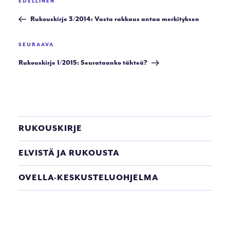
Edellinen
EDELLINEN
selaus
artikkeli
Rukouskirje 3/2014: Vasta rakkaus antaa merkityksen
Seuraava
SEURAAVA
artikkeli
Rukouskirje 1/2015: Seurataanko tähteä?
RUKOUSKIRJE
ELVISTÄ JA RUKOUSTA
OVELLA-KESKUSTELUOHJELMA