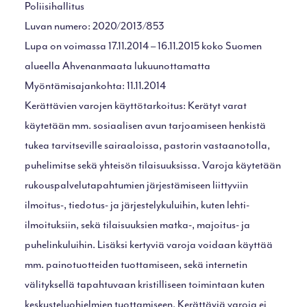
Poliisihallitus
Luvan numero: 2020/2013/853
Lupa on voimassa 17.11.2014 – 16.11.2015 koko Suomen
alueella Ahvenanmaata lukuunottamatta
Myöntämisajankohta: 11.11.2014
Kerättävien varojen käyttötarkoitus: Kerätyt varat
käytetään mm. sosiaalisen avun tarjoamiseen henkistä
tukea tarvitseville sairaaloissa, pastorin vastaanotolla,
puhelimitse sekä yhteisön tilaisuuksissa. Varoja käytetään
rukouspalvelutapahtumien järjestämiseen liittyviin
ilmoitus-, tiedotus- ja järjestelykuluihin, kuten lehti-
ilmoituksiin, sekä tilaisuuksien matka-, majoitus- ja
puhelinkuluihin. Lisäksi kertyviä varoja voidaan käyttää
mm. painotuotteiden tuottamiseen, sekä internetin
välityksellä tapahtuvaan kristilliseen toimintaan kuten
keskusteluohjelmien tuottamiseen. Kerättäviä varoja ei