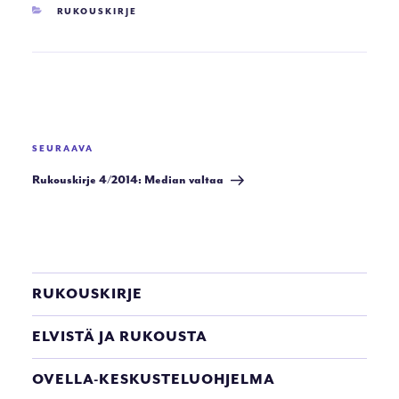
KATEGORIAT
RUKOUSKIRJE
Artikkelien
selaus
Seuraava
SEURAAVA
artikkeli
Rukouskirje 4/2014: Median valtaa
RUKOUSKIRJE
ELVISTÄ JA RUKOUSTA
OVELLA-KESKUSTELUOHJELMA