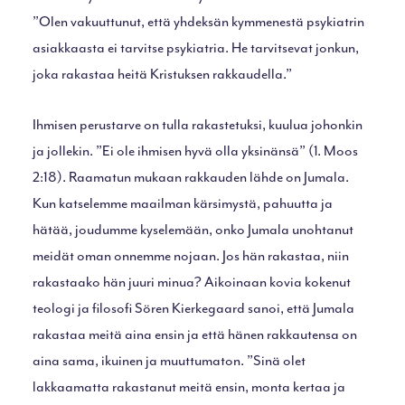
”Olen vakuuttunut, että yhdeksän kymmenestä psykiatrin
asiakkaasta ei tarvitse psykiatria. He tarvitsevat jonkun,
joka rakastaa heitä Kristuksen rakkaudella.”
Ihmisen perustarve on tulla rakastetuksi, kuulua johonkin
ja jollekin. ”Ei ole ihmisen hyvä olla yksinänsä” (1. Moos
2:18). Raamatun mukaan rakkauden lähde on Jumala.
Kun katselemme maailman kärsimystä, pahuutta ja
hätää, joudumme kyselemään, onko Jumala unohtanut
meidät oman onnemme nojaan. Jos hän rakastaa, niin
rakastaako hän juuri minua? Aikoinaan kovia kokenut
teologi ja filosofi Sören Kierkegaard sanoi, että Jumala
rakastaa meitä aina ensin ja että hänen rakkautensa on
aina sama, ikuinen ja muuttumaton. ”Sinä olet
lakkaamatta rakastanut meitä ensin, monta kertaa ja