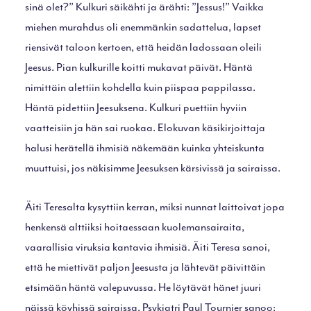
sinä olet?” Kulkuri säikähti ja ärähti: ”Jessus!” Vaikka
miehen murahdus oli enemmänkin sadattelua, lapset
riensivät taloon kertoen, että heidän ladossaan oleili
Jeesus. Pian kulkurille koitti mukavat päivät. Häntä
nimittäin alettiin kohdella kuin piispaa pappilassa.
Häntä pidettiin Jeesuksena. Kulkuri puettiin hyviin
vaatteisiin ja hän sai ruokaa. Elokuvan käsikirjoittaja
halusi herätellä ihmisiä näkemään kuinka yhteiskunta
muuttuisi, jos näkisimme Jeesuksen kärsivissä ja sairaissa.
Äiti Teresalta kysyttiin kerran, miksi nunnat laittoivat jopa
henkensä alttiiksi hoitaessaan kuolemansairaita,
vaarallisia viruksia kantavia ihmisiä. Äiti Teresa sanoi,
että he miettivät paljon Jeesusta ja lähtevät päivittäin
etsimään häntä valepuvussa. He löytävät hänet juuri
näissä köyhissä sairaissa. Psykiatri Paul Tournier sanoo: