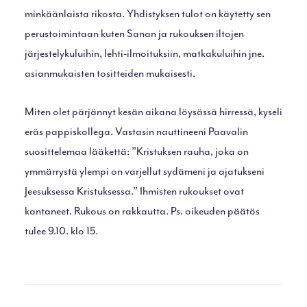
minkäänlaista rikosta. Yhdistyksen tulot on käytetty sen
perustoimintaan kuten Sanan ja rukouksen iltojen
järjestelykuluihin, lehti-ilmoituksiin, matkakuluihin jne.
asianmukaisten tositteiden mukaisesti.
Miten olet pärjännyt kesän aikana löysässä hirressä, kyseli
eräs pappiskollega. Vastasin nauttineeni Paavalin
suosittelemaa lääkettä: ”Kristuksen rauha, joka on
ymmärrystä ylempi on varjellut sydämeni ja ajatukseni
Jeesuksessa Kristuksessa.” Ihmisten rukoukset ovat
kantaneet. Rukous on rakkautta. Ps. oikeuden päätös
tulee 9.10. klo 15.