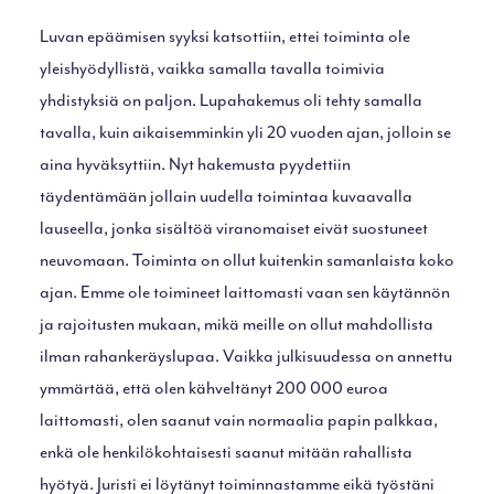
Luvan epäämisen syyksi katsottiin, ettei toiminta ole
yleishyödyllistä, vaikka samalla tavalla toimivia
yhdistyksiä on paljon. Lupahakemus oli tehty samalla
tavalla, kuin aikaisemminkin yli 20 vuoden ajan, jolloin se
aina hyväksyttiin. Nyt hakemusta pyydettiin
täydentämään jollain uudella toimintaa kuvaavalla
lauseella, jonka sisältöä viranomaiset eivät suostuneet
neuvomaan. Toiminta on ollut kuitenkin samanlaista koko
ajan. Emme ole toimineet laittomasti vaan sen käytännön
ja rajoitusten mukaan, mikä meille on ollut mahdollista
ilman rahankeräyslupaa. Vaikka julkisuudessa on annettu
ymmärtää, että olen kähveltänyt 200 000 euroa
laittomasti, olen saanut vain normaalia papin palkkaa,
enkä ole henkilökohtaisesti saanut mitään rahallista
hyötyä. Juristi ei löytänyt toiminnastamme eikä työstäni