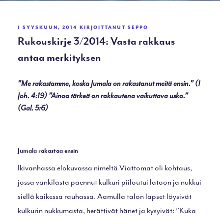
JULKAISTU
1 SYYSKUUN, 2014
KIRJOITTANUT
SEPPO
Rukouskirje 3/2014: Vasta rakkaus
antaa merkityksen
”Me rakastamme, koska Jumala on rakastanut meitä ensin.” (1
Joh. 4:19) ”Ainoa tärkeä on rakkautena vaikuttava usko.”
(Gal. 5:6)
Jumala rakastaa ensin
Ikivanhassa elokuvassa nimeltä Viattomat oli kohtaus,
jossa vankilasta paennut kulkuri piiloutui latoon ja nukkui
siellä kaikessa rauhassa. Aamulla talon lapset löysivät
kulkurin nukkumasta, herättivät hänet ja kysyivät: ”Kuka