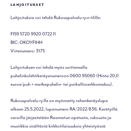
LAHJOITUKSET
Lahjoituksia voi tehdä Rukouspalvelu ry:n tilille:
FI59 5720 9920 0722 11
BIC: OKOYFIHH
Viitenumero: 3175
Lahjoituksen voi tehdä myös soittamalla
puhelinkolehtikeräysnumeroon 0600 95060 (Hinta 20,11
euroa/puh + matkapuhelin- tai paikallisverkkomaksu).
Rukouspalvelu ry:lle on myönnetty rahankeräyslupa
alkaen 25.5.2022, lupanumero RA/2022/836. Kerätyillä
varoilla järjestetään Raamatun opetusta, rukousta ja
musiikkia sisältäviä kirkkotilaisuuksia yhteistyössä