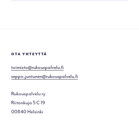
OTA YHTEYTTÄ
toimisto@rukouspalvelu.fi
seppo.juntunen@rukouspalvelu.fi
Rukouspalvelu ry
Riitankuja 5 C 19
00840 Helsinki