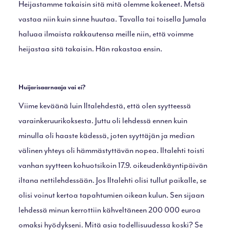
Heijastamme takaisin sitä mitä olemme kokeneet. Metsä
vastaa niin kuin sinne huutaa. Tavalla tai toisella Jumala
haluaa ilmaista rakkautensa meille niin, että voimme
heijastaa sitä takaisin. Hän rakastaa ensin.
Huijarisaarnaaja vai ei?
Viime keväänä luin Iltalehdestä, että olen syytteessä
varainkeruurikoksesta. Juttu oli lehdessä ennen kuin
minulla oli haaste kädessä, joten syyttäjän ja median
välinen yhteys oli hämmästyttävän nopea. Iltalehti toisti
vanhan syytteen kohuotsikoin 17.9. oikeudenkäyntipäivän
iltana nettilehdessään. Jos Iltalehti olisi tullut paikalle, se
olisi voinut kertoa tapahtumien oikean kulun. Sen sijaan
lehdessä minun kerrottiin kähveltäneen 200 000 euroa
omaksi hyödykseni. Mitä asia todellisuudessa koski? Se