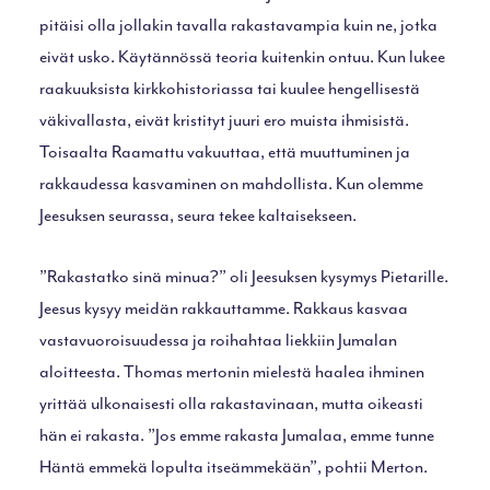
pitäisi olla jollakin tavalla rakastavampia kuin ne, jotka
eivät usko. Käytännössä teoria kuitenkin ontuu. Kun lukee
raakuuksista kirkkohistoriassa tai kuulee hengellisestä
väkivallasta, eivät kristityt juuri ero muista ihmisistä.
Toisaalta Raamattu vakuuttaa, että muuttuminen ja
rakkaudessa kasvaminen on mahdollista. Kun olemme
Jeesuksen seurassa, seura tekee kaltaisekseen.
”Rakastatko sinä minua?” oli Jeesuksen kysymys Pietarille.
Jeesus kysyy meidän rakkauttamme. Rakkaus kasvaa
vastavuoroisuudessa ja roihahtaa liekkiin Jumalan
aloitteesta. Thomas mertonin mielestä haalea ihminen
yrittää ulkonaisesti olla rakastavinaan, mutta oikeasti
hän ei rakasta. ”Jos emme rakasta Jumalaa, emme tunne
Häntä emmekä lopulta itseämmekään”, pohtii Merton.