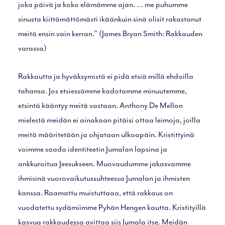
joka päivä ja koko elämämme ajan. … me puhumme
sinusta kiittämättömästi ikäänkuin sinä olisit rakastanut
meitä ensin vain kerran.” (James Bryan Smith: Rakkauden
varassa)
Rakkautta ja hyväksymistä ei pidä etsiä millä ehdoilla
tahansa. Jos etsiessämme kadotamme minuutemme,
etsintä kääntyy meitä vastaan. Anthony De Mellon
mielestä meidän ei ainakaan pitäisi ottaa leimoja, joilla
meitä määritetään ja ohjataan ulkoapäin. Kristittyinä
voimme saada identiteetin Jumalan lapsina ja
ankkuroitua Jeesukseen. Muovaudumme jakasvamme
ihmisinä vuorovaikutussuhteessa Jumalan ja ihmisten
kanssa. Raamattu muistuttaaa, että rakkaus on
vuodatettu sydämiimme Pyhän Hengen kautta. Kristityillä
kasvua rakkaudessa avittaa siis Jumala itse. Meidän