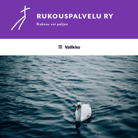
Siirry
sisältöön
RUKOUSPALVELU RY
Rukous voi paljon
Valikko