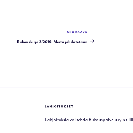
SEURAAVA
Seuraava
artikkeli
Rukouskirje 2/2019: Meitä johdatetaan
LAHJOITUKSET
Lahjoituksia voi tehdä Rukouspalvelu ry:n tilill