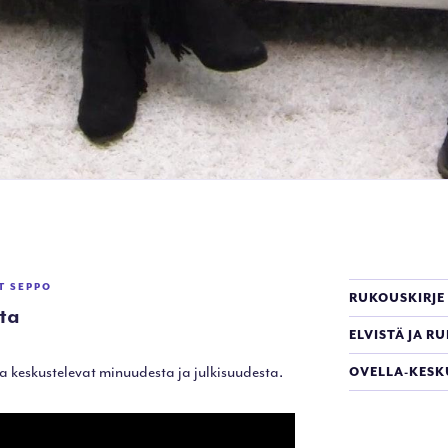
UT
SEPPO
RUKOUSKIRJE
ita
ELVISTÄ JA R
a keskustelevat minuudesta ja julkisuudesta.
OVELLA-KESK