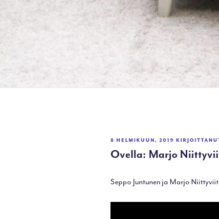
JULKAISTU
8 HELMIKUUN, 2019
KIRJOITTAN
Ovella: Marjo Niittyvi
Seppo Juntunen ja Marjo Niittyviit