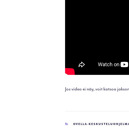
Jos video ei näy, voit katsoa jaks
KATEGORIAT
OVELLA-KESKUSTELUOHJELM