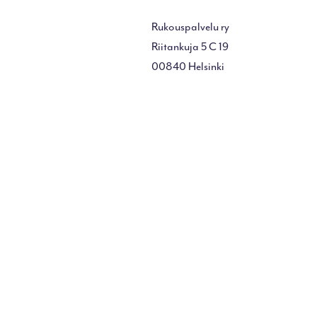
Rukouspalvelu ry
Riitankuja 5 C 19
00840 Helsinki