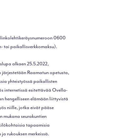
helinkolehtikeräysnumeroon 0600
- tai paikallisverkkomaksu).
yslupa alkaen 25.5.2022,
 järjestetään Raamatun opetusta,
ksia yhteistyössä paikallisten
s internetissä esitettävää Ovella-
n hengelliseen elämään liittyvistä
ös niille, jotka eivät pääse
ten mukana seurakuntien
nkilökohtaisia tapaamisia
n ja rukouksen merkeissä.