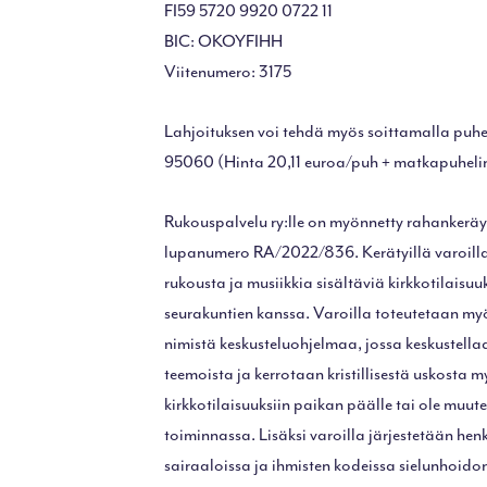
FI59 5720 9920 0722 11
BIC: OKOYFIHH
Viitenumero: 3175
Lahjoituksen voi tehdä myös soittamalla pu
95060 (Hinta 20,11 euroa/puh + matkapuhelin
Rukouspalvelu ry:lle on myönnetty rahankerä
lupanumero RA/2022/836. Kerätyillä varoilla
rukousta ja musiikkia sisältäviä kirkkotilaisuu
seurakuntien kanssa. Varoilla toteutetaan myö
nimistä keskusteluohjelmaa, jossa keskustellaa
teemoista ja kerrotaan kristillisestä uskosta my
kirkkotilaisuuksiin paikan päälle tai ole muu
toiminnassa. Lisäksi varoilla järjestetään he
sairaaloissa ja ihmisten kodeissa sielunhoido