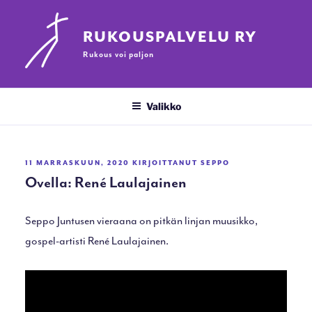
Siirry
sisältöön
RUKOUSPALVELU RY
Rukous voi paljon
Valikko
JULKAISTU
11 MARRASKUUN, 2020
KIRJOITTANUT
SEPPO
Ovella: René Laulajainen
Seppo Juntusen vieraana on pitkän linjan muusikko,
gospel-artisti René Laulajainen.