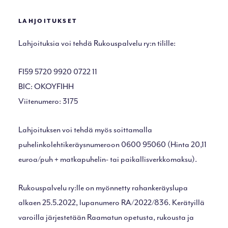
LAHJOITUKSET
Lahjoituksia voi tehdä Rukouspalvelu ry:n tilille:
FI59 5720 9920 0722 11
BIC: OKOYFIHH
Viitenumero: 3175
Lahjoituksen voi tehdä myös soittamalla
puhelinkolehtikeräysnumeroon 0600 95060 (Hinta 20,11
euroa/puh + matkapuhelin- tai paikallisverkkomaksu).
Rukouspalvelu ry:lle on myönnetty rahankeräyslupa
alkaen 25.5.2022, lupanumero RA/2022/836. Kerätyillä
varoilla järjestetään Raamatun opetusta, rukousta ja