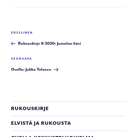
Artikkelien
Edellinen
EDELLINEN
selaus
artikkeli
Rukouskirje 6/2020: Jumalan käsi
Seuraava
SEURAAVA
artikkeli
Ovella: Jukka Tolonen
RUKOUSKIRJE
ELVISTÄ JA RUKOUSTA