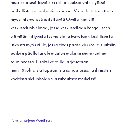
musiikkia sisältäviä kirkkotilaisuuksia yhteistyössä
paikallisten seurakuntien kanssa. Varoilla toteutetaan
myös internetissä esitettävää Ovella-nimistä
keskusteluohjelmaa, jossa keskustellaan hengelliseen
elämään liittyvistä teemoista ja kerrotaan kristillisestä
uskosta myös niille, jotka eivät pääse kirkkotilaisuuksiin
paikan päälle tai ole muuten mukana seurakuntien
toiminnassa. Lisäksi varoilla järjestetään
henkilökohtaisia tapaamisia sairaaloissa ja ihmisten
kodeissa sielunhoidon ja rukouksen merkeissä.
Palvelun tarjoaa WordPress