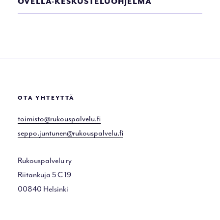
OVELLA-KESKUSTELUOHJELMA
OTA YHTEYTTÄ
toimisto@rukouspalvelu.fi
seppo.juntunen@rukouspalvelu.fi
Rukouspalvelu ry
Riitankuja 5 C 19
00840 Helsinki