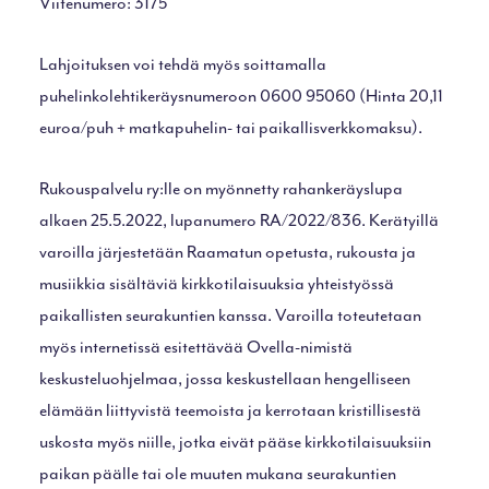
Viitenumero: 3175
Lahjoituksen voi tehdä myös soittamalla
puhelinkolehtikeräysnumeroon 0600 95060 (Hinta 20,11
euroa/puh + matkapuhelin- tai paikallisverkkomaksu).
Rukouspalvelu ry:lle on myönnetty rahankeräyslupa
alkaen 25.5.2022, lupanumero RA/2022/836. Kerätyillä
varoilla järjestetään Raamatun opetusta, rukousta ja
musiikkia sisältäviä kirkkotilaisuuksia yhteistyössä
paikallisten seurakuntien kanssa. Varoilla toteutetaan
myös internetissä esitettävää Ovella-nimistä
keskusteluohjelmaa, jossa keskustellaan hengelliseen
elämään liittyvistä teemoista ja kerrotaan kristillisestä
uskosta myös niille, jotka eivät pääse kirkkotilaisuuksiin
paikan päälle tai ole muuten mukana seurakuntien