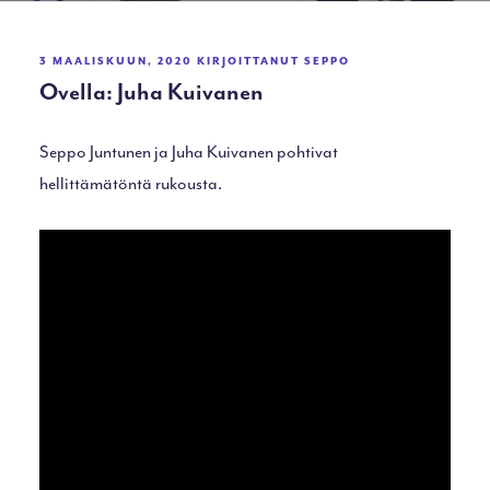
JULKAISTU
3 MAALISKUUN, 2020
KIRJOITTANUT
SEPPO
Ovella: Juha Kuivanen
Seppo Juntunen ja Juha Kuivanen pohtivat
hellittämätöntä rukousta.