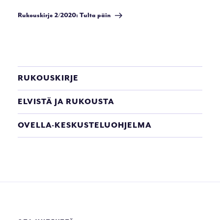
artikkeli
Rukouskirje 2/2020: Tulta päin
RUKOUSKIRJE
ELVISTÄ JA RUKOUSTA
OVELLA-KESKUSTELUOHJELMA