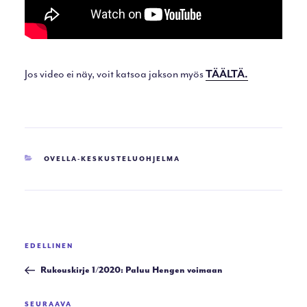
Jos video ei näy, voit katsoa jakson myös
TÄÄLTÄ.
KATEGORIAT
OVELLA-KESKUSTELUOHJELMA
Artikkelien
Edellinen
EDELLINEN
selaus
artikkeli
Rukouskirje 1/2020: Paluu Hengen voimaan
Seuraava
SEURAAVA