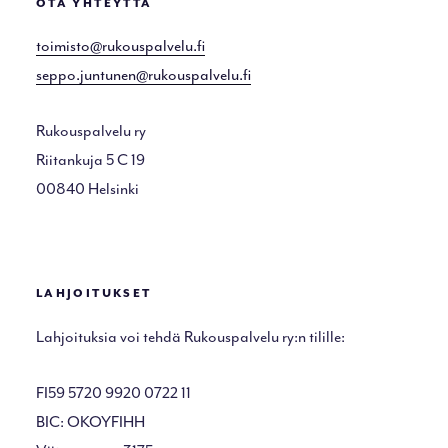
OTA YHTEYTTÄ
toimisto@rukouspalvelu.fi
seppo.juntunen@rukouspalvelu.fi
Rukouspalvelu ry
Riitankuja 5 C 19
00840 Helsinki
LAHJOITUKSET
Lahjoituksia voi tehdä Rukouspalvelu ry:n tilille:
FI59 5720 9920 0722 11
BIC: OKOYFIHH