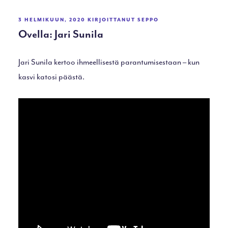
JULKAISTU
3 HELMIKUUN, 2020
KIRJOITTANUT
SEPPO
Ovella: Jari Sunila
Jari Sunila kertoo ihmeellisestä parantumisestaan – kun
kasvi katosi päästä.