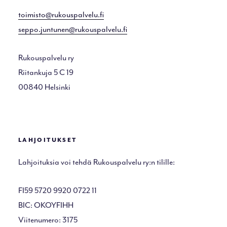
toimisto@rukouspalvelu.fi
seppo.juntunen@rukouspalvelu.fi
Rukouspalvelu ry
Riitankuja 5 C 19
00840 Helsinki
LAHJOITUKSET
Lahjoituksia voi tehdä Rukouspalvelu ry:n tilille:
FI59 5720 9920 0722 11
BIC: OKOYFIHH
Viitenumero: 3175