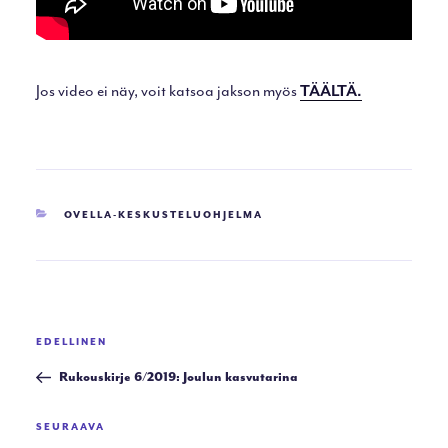
Jos video ei näy, voit katsoa jakson myös
TÄÄLTÄ.
KATEGORIAT
OVELLA-KESKUSTELUOHJELMA
Artikkelien
Edellinen
EDELLINEN
selaus
artikkeli
Rukouskirje 6/2019: Joulun kasvutarina
Seuraava
SEURAAVA