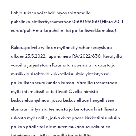
Lahjoituksen voi tehdä myös soittamalla
puhelinkolehtikeräysnumeroon 0600 95060 (Hinta 20,11
euroa/puh + matkapuhelin- tai paikallisverkkomaksu).
Rukouspalvelu ry:lle on myönnetty rahankeräyslupa
alkaen 25.5.2022, lupanumero RA/2022/836. Kerätyillä
varoilla järjestetään Raamatun opetusta, rukousta ja
musiikkia sisältäviä kirkkotilaisuuksia yhteistyössä
paikallisten seurakuntien kanssa. Varoilla toteutetaan
myös internetissä esitettävää Ovella-nimistä
keskusteluohjelmaa, jossa keskustellaan hengelliseen
elämään liittyvistä teemoista ja kerrotaan kristillisestä
uskosta myös niille, jotka eivät pääse kirkkotilaisuuksiin
paikan päälle tai ole muuten mukana seurakuntien
toiminnassa. Lisäksi varoilla järjestetään