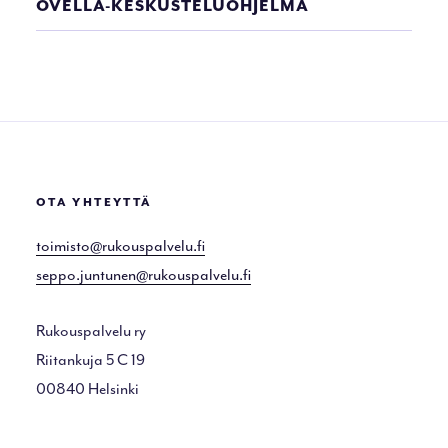
OVELLA-KESKUSTELUOHJELMA
OTA YHTEYTTÄ
toimisto@rukouspalvelu.fi
seppo.juntunen@rukouspalvelu.fi
Rukouspalvelu ry
Riitankuja 5 C 19
00840 Helsinki