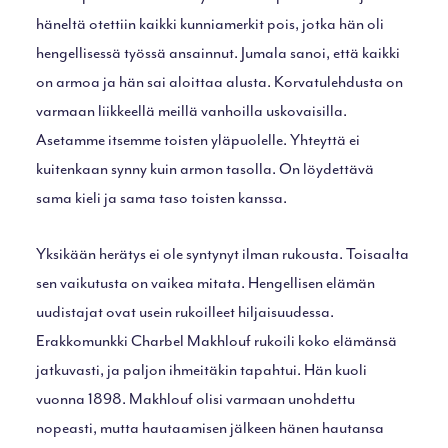
häneltä otettiin kaikki kunniamerkit pois, jotka hän oli
hengellisessä työssä ansainnut. Jumala sanoi, että kaikki
on armoa ja hän sai aloittaa alusta. Korvatulehdusta on
varmaan liikkeellä meillä vanhoilla uskovaisilla.
Asetamme itsemme toisten yläpuolelle. Yhteyttä ei
kuitenkaan synny kuin armon tasolla. On löydettävä
sama kieli ja sama taso toisten kanssa.
Yksikään herätys ei ole syntynyt ilman rukousta. Toisaalta
sen vaikutusta on vaikea mitata. Hengellisen elämän
uudistajat ovat usein rukoilleet hiljaisuudessa.
Erakkomunkki Charbel Makhlouf rukoili koko elämänsä
jatkuvasti, ja paljon ihmeitäkin tapahtui. Hän kuoli
vuonna 1898. Makhlouf olisi varmaan unohdettu
nopeasti, mutta hautaamisen jälkeen hänen hautansa