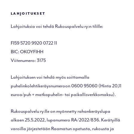
LAHJOITUKSET
Lahjoituksia voi tehdä Rukouspalvelu ry:n tilille:
FI59 5720 9920 0722 11
BIC: OKOYFIHH
Viitenumero: 3175
Lahjoituksen voi tehdä myös soittamalla
puhelinkolehtikeräysnumeroon 0600 95060 (Hinta 20,11
euroa/puh + matkapuhelin- tai paikallisverkkomaksu).
Rukouspalvelu ry:lle on myönnetty rahankeräyslupa
alkaen 25.5.2022, lupanumero RA/2022/836. Kerätyillä
varoilla järjestetään Raamatun opetusta, rukousta ja