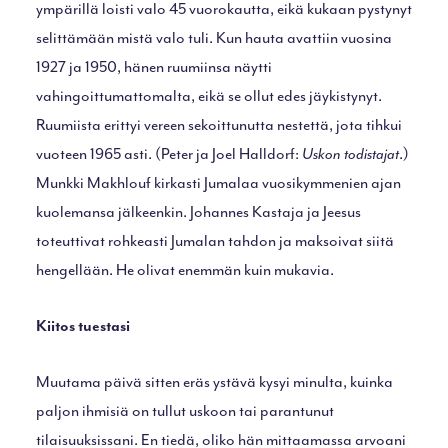
ympärillä loisti valo 45 vuorokautta, eikä kukaan pystynyt
selittämään mistä valo tuli. Kun hauta avattiin vuosina
1927 ja 1950, hänen ruumiinsa näytti
vahingoittumattomalta, eikä se ollut edes jäykistynyt.
Ruumiista erittyi vereen sekoittunutta nestettä, jota tihkui
vuoteen 1965 asti. (Peter ja Joel Halldorf:
Uskon todistajat
.)
Munkki Makhlouf kirkasti Jumalaa vuosikymmenien ajan
kuolemansa jälkeenkin. Johannes Kastaja ja Jeesus
toteuttivat rohkeasti Jumalan tahdon ja maksoivat siitä
hengellään. He olivat enemmän kuin mukavia.
Kiitos tuestasi
Muutama päivä sitten eräs ystävä kysyi minulta, kuinka
paljon ihmisiä on tullut uskoon tai parantunut
tilaisuuksissani. En tiedä, oliko hän mittaamassa arvoani