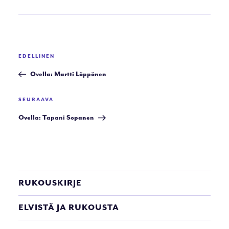
Artikkelien
Edellinen
EDELLINEN
selaus
artikkeli
Ovella: Martti Löppönen
Seuraava
SEURAAVA
artikkeli
Ovella: Tapani Sopanen
RUKOUSKIRJE
ELVISTÄ JA RUKOUSTA