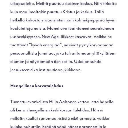
ulkopuolelta. Meiltä puuttuu sisäinen keskus. Niin kirkolta
kuin maailmaltakin puuttuu Kristus ja keskus. Tällä
hetkellä kirkosta eroaa eniten noin kolmekymppisiä hyvin
koulutettuja naisia. Monet ovat vaihtaneet seurakunnan
uushenkisyyteen. New Age -liikkeet kasvavat. Vaikka ne
tuottavat ”hyvää energiaa”, ne eivät pysty korvaamaan
persoonallista Jumalaa, joka tuli antamaan yltäkylläisen
elämän ja näyttämään tien kotiin. Usko on suhde
Jeesukseen eikä instituutioon, kirkkoon.
Hengellinen korvatulehdus
Tunnettu evankelista Hilja Aaltonen kertoo, että hänellä
oli kerran hengellinen keskikorvan tulehdus. Hän ei
millään kuullut sanomaa rististä eikä armosta, vaikka
kuinka puhuttiin. Eräänä yönä hänet parannettiin ja