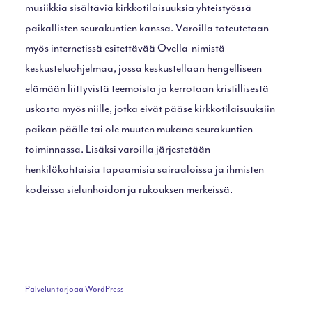
musiikkia sisältäviä kirkkotilaisuuksia yhteistyössä
paikallisten seurakuntien kanssa. Varoilla toteutetaan
myös internetissä esitettävää Ovella-nimistä
keskusteluohjelmaa, jossa keskustellaan hengelliseen
elämään liittyvistä teemoista ja kerrotaan kristillisestä
uskosta myös niille, jotka eivät pääse kirkkotilaisuuksiin
paikan päälle tai ole muuten mukana seurakuntien
toiminnassa. Lisäksi varoilla järjestetään
henkilökohtaisia tapaamisia sairaaloissa ja ihmisten
kodeissa sielunhoidon ja rukouksen merkeissä.
Palvelun tarjoaa WordPress