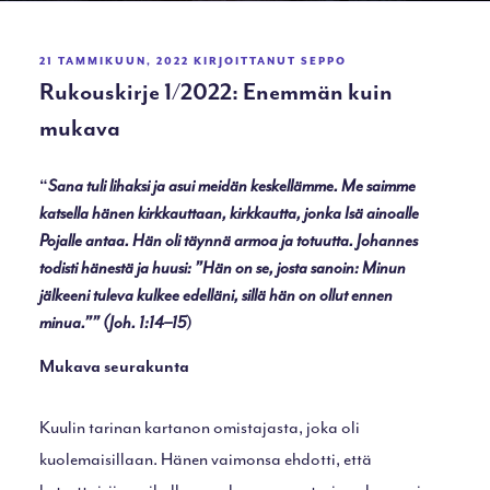
JULKAISTU
21 TAMMIKUUN, 2022
KIRJOITTANUT
SEPPO
Rukouskirje 1/2022: Enemmän kuin
mukava
“
Sana tuli lihaksi ja asui meidän keskellämme. Me saimme
katsella hänen kirkkauttaan, kirkkautta, jonka Isä ainoalle
Pojalle antaa. Hän oli täynnä armoa ja totuutta. Johannes
todisti hänestä ja huusi: ”Hän on se, josta sanoin: Minun
jälkeeni tuleva kulkee edelläni, sillä hän on ollut ennen
minua.”” (Joh. 1:14–15
)
Mukava seurakunta
Kuulin tarinan kartanon omistajasta, joka oli
kuolemaisillaan. Hänen vaimonsa ehdotti, että