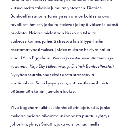
kutsua meitä takaisin Jumalan yhteyteen. Dietrich
Bonhoeffer sanoi, että erityisesti armon kohteena ovat
tavalliset ihmiset, jotka taistelevat jokapäiväisen leipänsä
puolesta. Heidän mielestään kirkko on tylsä tai
vaikeaselkoinen, ja heitä stressaa kristittyjen heihin
asettamat vaatimukset, joiden mukaan he eivät halua
elää. (Ylva Eggehorn:
Valoon ja vastuuseen. Antaumus ja
vastarinta. Kirja Etty Hillesumista ja Dietrich Bonhoefferista
.)
Nykyään seurakunnat eivät aseta stressaavia
vaatimuksia. Suuri kysymys on, auttavatko ne ihmistä
pääsemään kotiin, Jumalan luokse.
Ylva Eggehorn tulkitsee Bonhoefferin ajatuksia, jonka
mukaan meidän aikamme uskonnosta puuttuu yhteys
Johonkin, yhteys Sinään, joka voisi puhua meille