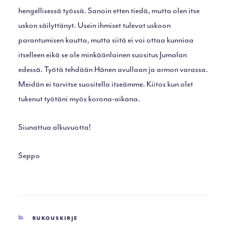
hengellisessä työssä. Sanoin etten tiedä, mutta olen itse
uskon säilyttänyt. Usein ihmiset tulevat uskoon
parantumisen kautta, mutta siitä ei voi ottaa kunniaa
itselleen eikä se ole minkäänlainen suositus Jumalan
edessä. Työtä tehdään Hänen avullaan ja armon varassa.
Meidän ei tarvitse suositella itseämme. Kiitos kun olet
tukenut työtäni myös korona-aikana.
Siunattua alkuvuotta!
Seppo
KATEGORIAT
RUKOUSKIRJE