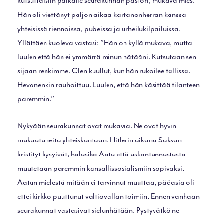
kutsuttaisiin paikalle seurakunnan pastori, mukava mies.
Hän oli viettänyt paljon aikaa kartanonherran kanssa
yhteisissä riennoissa, pubeissa ja urheilukilpailuissa.
Yllättäen kuoleva vastasi: ”Hän on kyllä mukava, mutta
luulen että hän ei ymmärrä minun hätääni. Kutsutaan sen
sijaan renkimme. Olen kuullut, kun hän rukoilee tallissa.
Hevonenkin rauhoittuu. Luulen, että hän käsittää tilanteen
paremmin.”
Nykyään seurakunnat ovat mukavia. Ne ovat hyvin
mukautuneita yhteiskuntaan. Hitlerin aikana Saksan
kristityt kysyivät, halusiko Aatu että uskontunnustusta
muutetaan paremmin kansallissosialismiin sopivaksi.
Aatun mielestä mitään ei tarvinnut muuttaa, pääasia oli
ettei kirkko puuttunut valtiovallan toimiin. Ennen vanhaan
seurakunnat vastasivat sielunhätään. Pystyvätkö ne