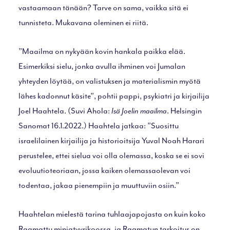
vastaamaan tänään? Tarve on sama, vaikka sitä ei
tunnisteta. Mukavana oleminen ei riitä.
”Maailma on nykyään kovin hankala paikka elää.
Esimerkiksi sielu, jonka avulla ihminen voi Jumalan
yhteyden löytää, on valistuksen ja materialismin myötä
lähes kadonnut käsite”, pohtii pappi, psykiatri ja kirjailija
Joel Haahtela. (Suvi Ahola:
Isä Joelin maailma
. Helsingin
Sanomat 16.1.2022.) Haahtela jatkaa: ”Suosittu
israelilainen kirjailija ja historioitsija Yuval Noah Harari
perustelee, ettei sielua voi olla olemassa, koska se ei sovi
evoluutioteoriaan, jossa kaiken olemassaolevan voi
todentaa, jakaa pienempiin ja muuttuviin osiin.”
Haahtelan mielestä tarina tuhlaajapojasta on kuin koko
Raamattu miniatyyrikoossa, ja Raamatun tarkoitus on