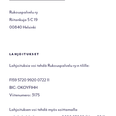
Rukouspalvelu ry
Riitankuja 5 C 19
00840 Helsinki
LAHJOITUKSET
Lahjoituksia voi tehdä Rukouspalvelu ry:n tilille:
FI59 5720 9920 0722 11
BIC: OKOYFIHH
Viitenumero: 3175
Lahjoituksen voi tehdä myös soittamalla