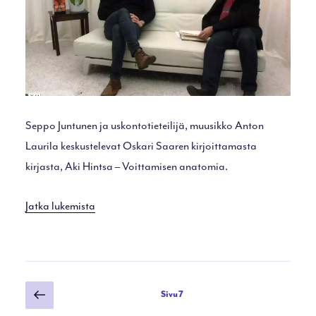
Seppo Juntunen ja uskontotieteilijä, muusikko Anton
Laurila keskustelevat Oskari Saaren kirjoittamasta
kirjasta, Aki Hintsa – Voittamisen anatomia.
”Ovella:
Jatka lukemista
Anton
Laurila”
Artikkelien
Edellinen
Sivu
7
sivu
sivutus