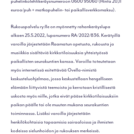
puhelinkolehtikeräysnumeroon 0600 95060 (Hinta 20,11
euroa/puh + matkapuhelin- tai paikallisverkkomaksu).
Rukouspalvelu ry:lle on myönnetty rahankeräyslupa
alkaen 25.5.2022, lupanumero RA/2022/836. Kerätyillä
varoilla järjestetään Raamatun opetusta, rukousta ja
musiikkia sisältäviä kirkkotilaisuuksia yhteistyössä
paikallisten seurakuntien kanssa. Varoilla toteutetaan
myös internetissä esitettävää Ovella-nimistä
keskusteluohjelmaa, jossa keskustellaan hengelliseen
elämään liittyvistä teemoista ja kerrotaan kristillisestä
uskosta myös niille, jotka eivät pääse kirkkotilaisuuksiin
paikan päälle tai ole muuten mukana seurakuntien
toiminnassa. Lisäksi varoilla järjestetään
henkilökohtaisia tapaamisia sairaaloissa ja ihmisten
kodeissa sielunhoidon ja rukouksen merkeissä.